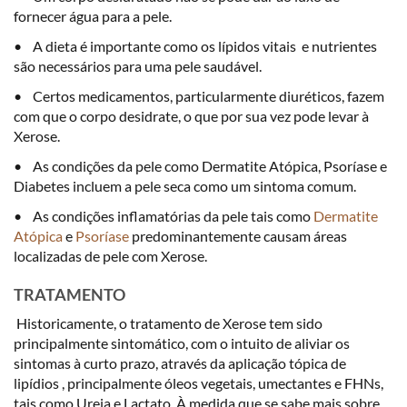
fornecer água para a pele.
• A dieta é importante como os lípidos vitais e nutrientes
são necessários para uma pele saudável.
• Certos medicamentos, particularmente diuréticos, fazem
com que o corpo desidrate, o que por sua vez pode levar à
Xerose.
• As condições da pele como Dermatite Atópica, Psoríase e
Diabetes incluem a pele seca como um sintoma comum.
• As condições inflamatórias da pele tais como
Dermatite
Atópica
e
Psoríase
predominantemente causam áreas
localizadas de pele com Xerose.
TRATAMENTO
Historicamente, o tratamento de Xerose tem sido
principalmente sintomático, com o intuito de aliviar os
sintomas à curto prazo, através da aplicação tópica de
lipídios , principalmente óleos vegetais, umectantes e FHNs,
tais como Ureia e Lactato. À medida que se sabe mais sobre